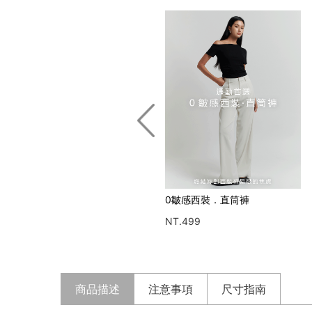
0皺感西裝．直筒褲
超耐磨空氣棉．喇叭褲
NT.499
NT.499
商品描述
注意事項
尺寸指南