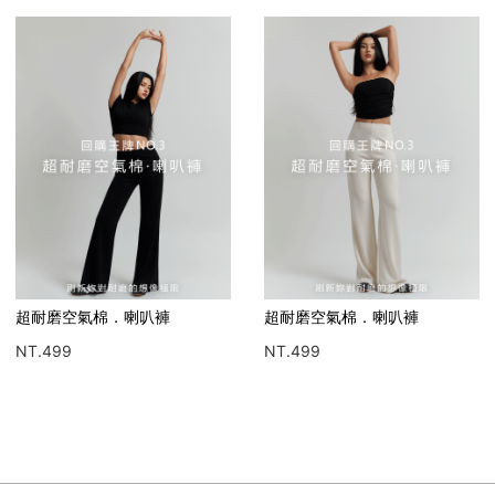
超耐磨空氣棉．喇叭褲
水光感緞面裙
NT.499
NT.490